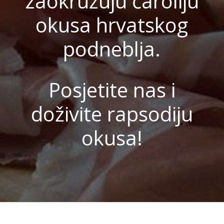
zaokružuju čaroliju
okusa hrvatskog
podneblja.
Posjetite nas i
doživite rapsodiju
okusa!