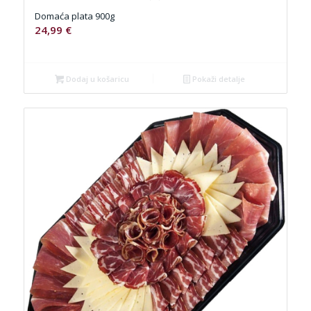
Domaća plata 900g
24,99
€
Dodaj u košaricu
Pokaži detalje