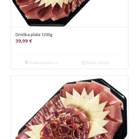
Drniška plata 1200g
39,99
€
Dodaj u košaricu
Pokaži detalje