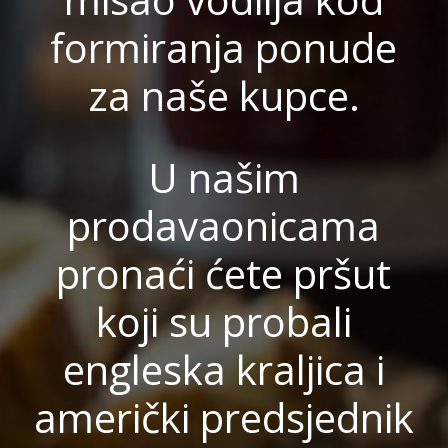
formiranja ponude
za naše kupce.
U našim
prodavaonicama
pronaći ćete pršut
koji su probali
engleska kraljica i
američki predsjednik