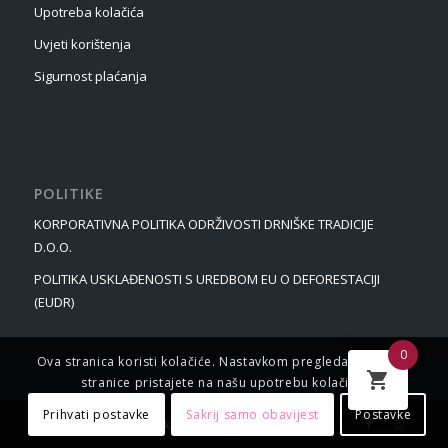
Upotreba kolačića
Uvjeti korištenja
Sigurnost plaćanja
POLITIKE
KORPORATIVNA POLITIKA ODRŽIVOSTI DRNIŠKE TRADICIJE
D.O.O.
POLITIKA USKLAĐENOSTI S UREDBOM EU O DEFORESTACIJI
(EUDR)
0
Ova stranica koristi kolačiće. Nastavkom pregledavanja web
stranice pristajete na našu upotrebu kolačića.
Prihvati postavke
Sakrij samo obavijest
Postavke
© Autorska prava - Drniška Tradicija