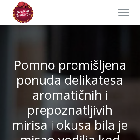
Pomno promišljena
ponuda delikatesa
aromatičnih i
prepoznatljivih
mirisa i okusa bila je
misao vodilja kod