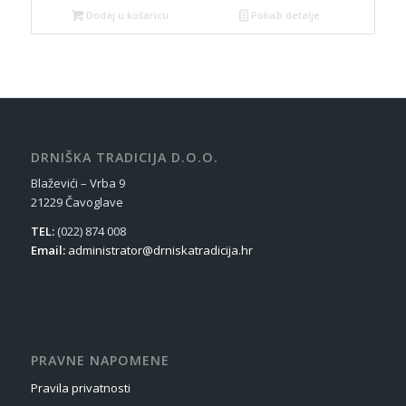
Dodaj u košaricu
Pokaži detalje
DRNIŠKA TRADICIJA D.O.O.
Blaževići – Vrba 9
21229 Čavoglave
TEL:
(022) 874 008
Email:
administrator@drniskatradicija.hr
PRAVNE NAPOMENE
Pravila privatnosti